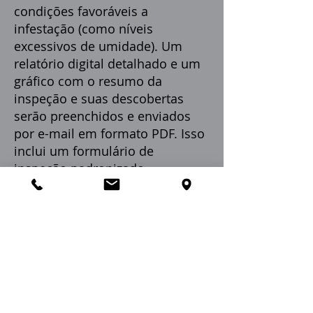
condições favoráveis ​​a
infestação (como níveis
excessivos de umidade). Um
relatório digital detalhado e um
gráfico com o resumo da
inspeção e suas descobertas
serão preenchidos e enviados
por e-mail em formato PDF. Isso
inclui um formulário de
inspeção padronizado
regulamentado pelo Estado da
Flórida.
Lembre-se de que uma
inspeção WDO é apenas uma
inspeção visual e não garante
que organismos destruidores
de madeira não estejam
presentes. Possíveis danos
ocultos podem estar presentes