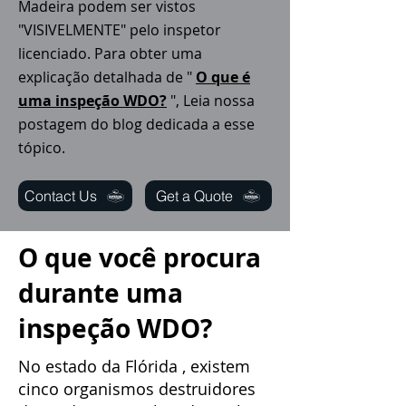
Madeira podem ser vistos
"VISIVELMENTE" pelo inspetor
licenciado. Para obter uma
explicação detalhada de "
O que é
uma inspeção WDO?
", Leia nossa
postagem do blog dedicada a esse
tópico.
Contact Us
Get a Quote
O que você procura
durante uma
inspeção WDO?
No estado da Flórida
, existem
cinco organismos destruidores