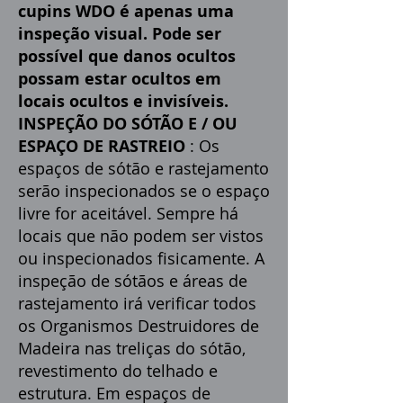
cupins WDO é apenas uma
inspeção visual. Pode ser
possível que danos ocultos
possam estar ocultos em
locais ocultos e invisíveis.
INSPEÇÃO DO SÓTÃO E / OU
ESPAÇO DE RASTREIO
: Os
espaços de sótão e rastejamento
serão inspecionados se o espaço
livre for aceitável. Sempre há
locais que não podem ser vistos
ou inspecionados fisicamente. A
inspeção de sótãos e áreas de
rastejamento irá verificar todos
os Organismos Destruidores de
Madeira nas treliças do sótão,
revestimento do telhado e
estrutura. Em espaços de