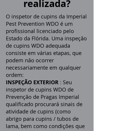
realizada?
O inspetor de cupins da Imperial
Pest Prevention WDO é um
profissional licenciado pelo
Estado da Flórida. Uma inspeção
de cupins WDO adequada
consiste em várias etapas, que
podem não ocorrer
necessariamente em qualquer
ordem:
INSPEÇÃO EXTERIOR
: Seu
inspetor de cupins WDO de
Prevenção de Pragas Imperial
qualificado procurará sinais de
atividade de cupins (como
abrigo para cupins / tubos de
lama, bem como condições que