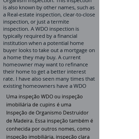
Organism Inspection. This inspection
is also known by other names, such as
a Real-estate inspection, clear-to-close
inspection, or just a termite
inspection. A WDO inspection is
typically required by a financial
institution when a potential home
buyer looks to take out a mortgage on
a home they may buy. A current
homeowner may want to refinance
their home to get a better interest
rate. I have also seen many times that
existing homeowners have a WDO
Uma inspeção WDO ou inspeção
imobiliária de
cupins
é uma
Inspeção de Organismo Destruidor
de Madeira. Essa inspeção também é
conhecida por outros nomes, como
inspeção imobiliária, inspeção clara