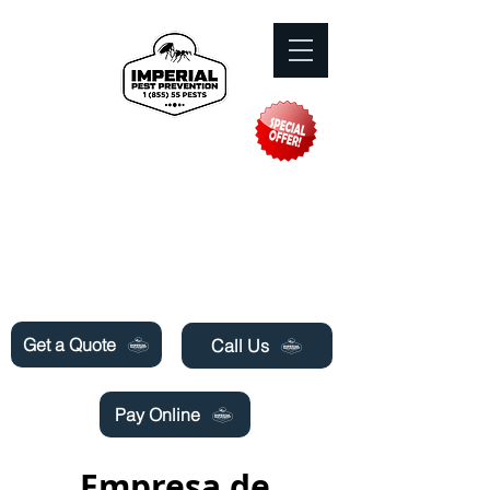
Need Pest Control Help? call and ask us
about our specials today!
Get a Quote
Call Us
Pay Online
Empresa de