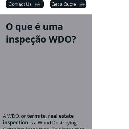
Contact Us
Get a Quote
O que é uma
inspeção WDO?
A WDO, or
termite, real estate
inspection
is a Wood Destroying