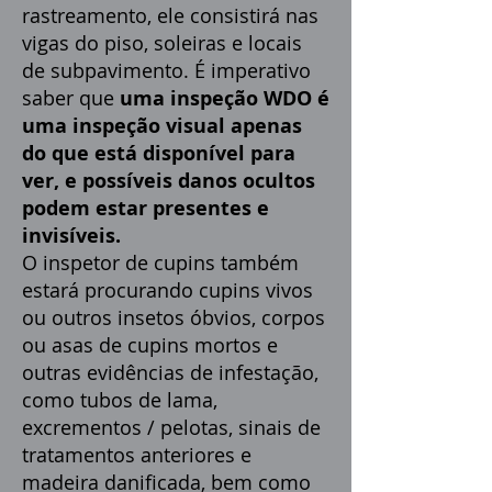
rastreamento, ele consistirá nas
vigas do piso, soleiras e locais
de subpavimento. É imperativo
saber que
uma inspeção WDO é
uma inspeção visual apenas
do que está disponível para
ver, e possíveis danos ocultos
podem estar presentes e
invisíveis.
O inspetor de cupins também
estará procurando cupins vivos
ou outros insetos óbvios, corpos
ou asas de cupins mortos e
outras evidências de infestação,
como tubos de lama,
excrementos / pelotas, sinais de
tratamentos anteriores e
madeira danificada, bem como