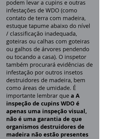
podem levar a cupins e outras
infestações de WDO (como
contato de terra com madeira,
estuque tapume abaixo do nível
/ classificação inadequada,
goteiras ou calhas com goteiras
ou galhos de árvores pendendo
ou tocando a casa). O inspetor
também procurará evidências de
infestação por outros insetos
destruidores de madeira, bem
como áreas de umidade. É
importante lembrar que
a A
inspeção de cupins WDO é
apenas uma inspeção visual,
não é uma garantia de que
organismos destruidores de
madeira não estão presentes