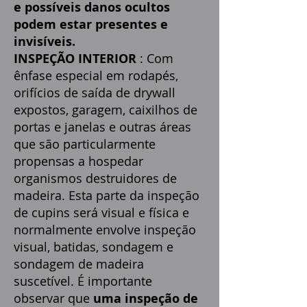
e possíveis danos ocultos
podem estar presentes e
invisíveis.
INSPEÇÃO INTERIOR
: Com
ênfase especial em rodapés,
orifícios de saída de drywall
expostos, garagem, caixilhos de
portas e janelas e outras áreas
que são particularmente
propensas a hospedar
organismos destruidores de
madeira. Esta parte da inspeção
de cupins será visual e física e
normalmente envolve inspeção
visual, batidas, sondagem e
sondagem de madeira
suscetível. É importante
observar que
uma inspeção de