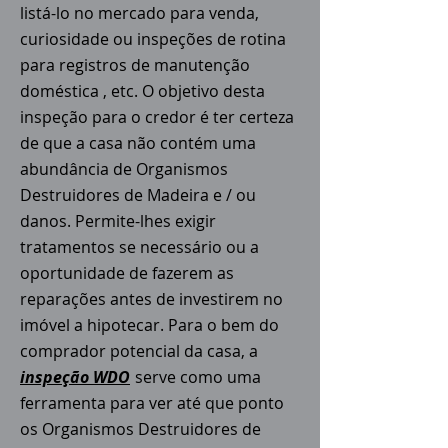
listá-lo no mercado para venda,
curiosidade ou inspeções de rotina
para registros de manutenção
doméstica , etc. O objetivo desta
inspeção para o credor é ter certeza
de que a casa não contém uma
abundância de Organismos
Destruidores de Madeira e / ou
danos. Permite-lhes exigir
tratamentos se necessário ou a
oportunidade de fazerem as
reparações antes de investirem no
imóvel a hipotecar. Para o bem do
comprador potencial da casa, a
inspeção WDO
serve como uma
ferramenta para ver até que ponto
os Organismos Destruidores de